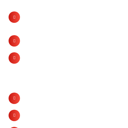
+90 232 252 07 34-35
+90 232 258 00 37
+90 530 859 19 35
info@kasan.com.tr
Ege Serbest Bölgesi Nilüfer
Sokak No:17 Gaziemir/İZMİR
Bizi takipte kalın!
LinkedIn
Facebook